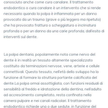
conosciuto anche come cura canalare. Il trattamento
endodontico o cura canalare è un intervento che si rende
necessario quando la polpa è infiammata per un danno
provocato da un trauma (grave o pi
ù leggero ma ripetuto)
che ha provocato frattura o scheggiatura o incrinatura
profonda o per un danno
da una carie profonda, dall’esito di
interventi sul dente.
La polpa dentaria, popolarmente nota come nervo del
dente
è in realt
à un tessuto altamente specializzato
costituito da terminazioni nervose, vene, arterie e cellule
connettivali. Questo tessuto, nell’età dello sviluppo ha la
funzione di formare la struttura portante calcificata del
dente.La polpa ormai assottigliata, con funzioni residuali di
sensibilità al freddo e idratazione della dentina, nell’adulto
ad accrescimento completato, resta confinata nella
camera pulpare e nei canali radicolari. Il trattamento
endodontico richiede una o due sedute, in funzione del