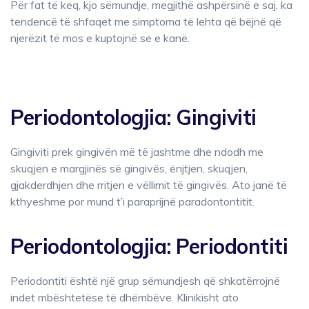
Për fat të keq, kjo sëmundje, megjithë ashpërsinë e saj, ka
tendencë të shfaqet me simptoma të lehta që bëjnë që
njerëzit të mos e kuptojnë se e kanë.
Periodontologjia: Gingiviti
Gingiviti prek gingivën më të jashtme dhe ndodh me
skuqjen e margjinës së gingivës, ënjtjen, skuqjen,
gjakderdhjen dhe rritjen e vëllimit të gingivës. Ato janë të
kthyeshme por mund t’i paraprijnë paradontontitit.
Periodontologjia: Periodontiti
Periodontiti është një grup sëmundjesh që shkatërrojnë
indet mbështetëse të dhëmbëve. Klinikisht ato