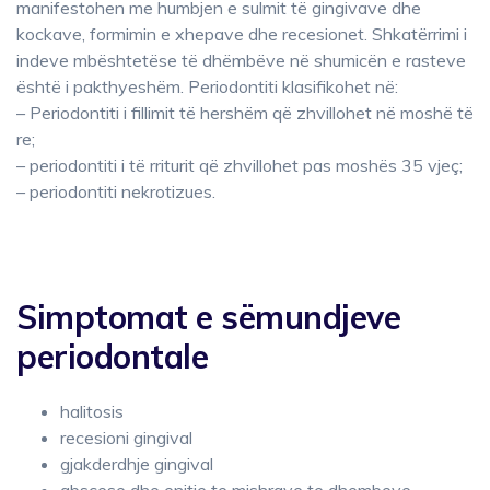
manifestohen me humbjen e sulmit të gingivave dhe
kockave, formimin e xhepave dhe recesionet. Shkatërrimi i
indeve mbështetëse të dhëmbëve në shumicën e rasteve
është i pakthyeshëm. Periodontiti klasifikohet në:
– Periodontiti i fillimit të hershëm që zhvillohet në moshë të
re;
– periodontiti i të rriturit që zhvillohet pas moshës 35 vjeç;
– periodontiti nekrotizues.
Simptomat e sëmundjeve
periodontale
halitosis
recesioni gingival
gjakderdhje gingival
abscese dhe enjtje te mishrave te dhembeve