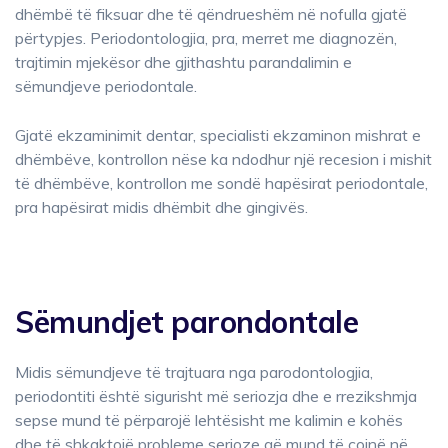
dhëmbë të fiksuar dhe të qëndrueshëm në nofulla gjatë
përtypjes. Periodontologjia, pra, merret me diagnozën,
trajtimin mjekësor dhe gjithashtu parandalimin e
sëmundjeve periodontale.
Gjatë ekzaminimit dentar, specialisti ekzaminon mishrat e
dhëmbëve, kontrollon nëse ka ndodhur një recesion i mishit
të dhëmbëve, kontrollon me sondë hapësirat periodontale,
pra hapësirat midis dhëmbit dhe gingivës.
Sëmundjet parondontale
Midis sëmundjeve të trajtuara nga parodontologjia,
periodontiti është sigurisht më seriozja dhe e rrezikshmja
sepse mund të përparojë lehtësisht me kalimin e kohës
dhe të shkaktojë probleme serioze që mund të çojnë në