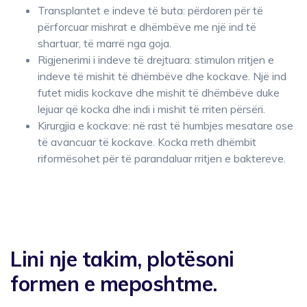
Transplantet e indeve të buta: përdoren për të
përforcuar mishrat e dhëmbëve me një ind të
shartuar, të marrë nga goja.
Rigjenerimi i indeve të drejtuara: stimulon rritjen e
indeve të mishit të dhëmbëve dhe kockave. Një ind
futet midis kockave dhe mishit të dhëmbëve duke
lejuar që kocka dhe indi i mishit të rriten përsëri.
Kirurgjia e kockave: në rast të humbjes mesatare ose
të avancuar të kockave. Kocka rreth dhëmbit
riformësohet për të parandaluar rritjen e baktereve.
Lini nje takim, plotësoni
formen e meposhtme.