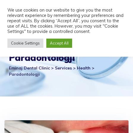
Skip
We use cookies on our website to give you the most
to
relevant experience by remembering your preferences and
content
repeat visits. By clicking “Accept All”, you consent to the
use of ALL the cookies. However, you may visit "Cookie
Settings" to provide a controlled consent.
Cookie Settings
Accept All
Paradontologji
Eminaj Dental Clinic
>
Services
>
Health
>
Paradontologji