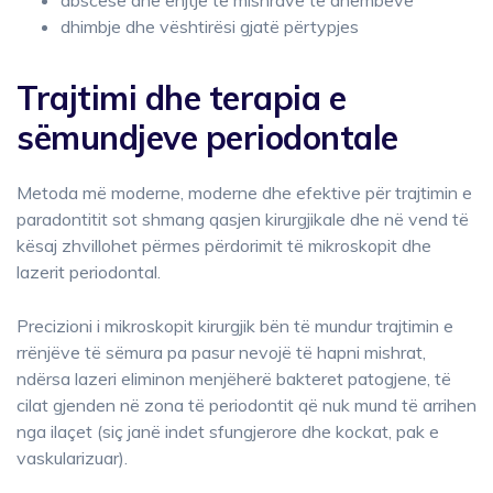
dhimbje dhe vështirësi gjatë përtypjes
Trajtimi dhe terapia e
sëmundjeve periodontale
Metoda më moderne, moderne dhe efektive për trajtimin e
paradontitit sot shmang qasjen kirurgjikale dhe në vend të
kësaj zhvillohet përmes përdorimit të mikroskopit dhe
lazerit periodontal.
Precizioni i mikroskopit kirurgjik bën të mundur trajtimin e
rrënjëve të sëmura pa pasur nevojë të hapni mishrat,
ndërsa lazeri eliminon menjëherë bakteret patogjene, të
cilat gjenden në zona të periodontit që nuk mund të arrihen
nga ilaçet (siç janë indet sfungjerore dhe kockat, pak e
vaskularizuar).