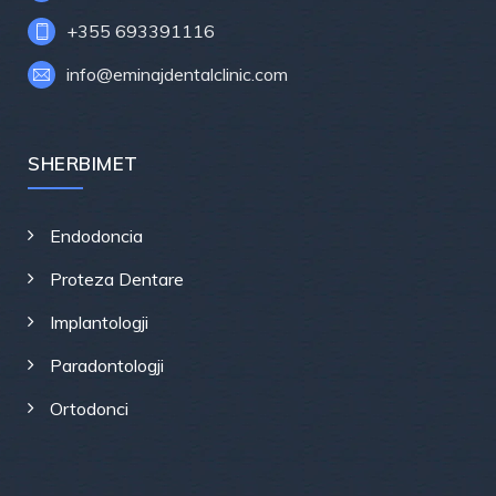
+355 693391116
info@eminajdentalclinic.com
SHERBIMET
Endodoncia
Proteza Dentare
Implantologji
Paradontologji
Ortodonci