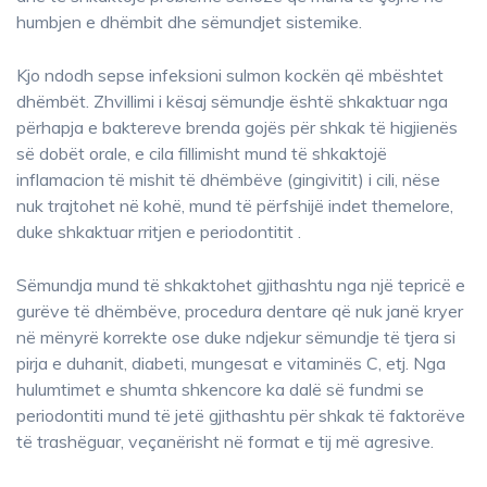
humbjen e dhëmbit dhe sëmundjet sistemike.
Kjo ndodh sepse infeksioni sulmon kockën që mbështet
dhëmbët. Zhvillimi i kësaj sëmundje është shkaktuar nga
përhapja e baktereve brenda gojës për shkak të higjienës
së dobët orale, e cila fillimisht mund të shkaktojë
inflamacion të mishit të dhëmbëve (gingivitit) i cili, nëse
nuk trajtohet në kohë, mund të përfshijë indet themelore,
duke shkaktuar rritjen e periodontitit .
Sëmundja mund të shkaktohet gjithashtu nga një tepricë e
gurëve të dhëmbëve, procedura dentare që nuk janë kryer
në mënyrë korrekte ose duke ndjekur sëmundje të tjera si
pirja e duhanit, diabeti, mungesat e vitaminës C, etj. Nga
hulumtimet e shumta shkencore ka dalë së fundmi se
periodontiti mund të jetë gjithashtu për shkak të faktorëve
të trashëguar, veçanërisht në format e tij më agresive.