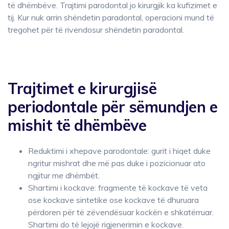
të dhëmbëve. Trajtimi parodontal jo kirurgjik ka kufizimet e
tij. Kur nuk arrin shëndetin paradontal, operacioni mund të
tregohet për të rivendosur shëndetin paradontal.
Trajtimet e kirurgjisë
periodontale për sëmundjen e
mishit të dhëmbëve
Reduktimi i xhepave parodontale: gurit i hiqet duke
ngritur mishrat dhe më pas duke i pozicionuar ato
ngjitur me dhëmbët.
Shartimi i kockave: fragmente të kockave të veta
ose kockave sintetike ose kockave të dhuruara
përdoren për të zëvendësuar kockën e shkatërruar.
Shartimi do të lejojë rigjenerimin e kockave.