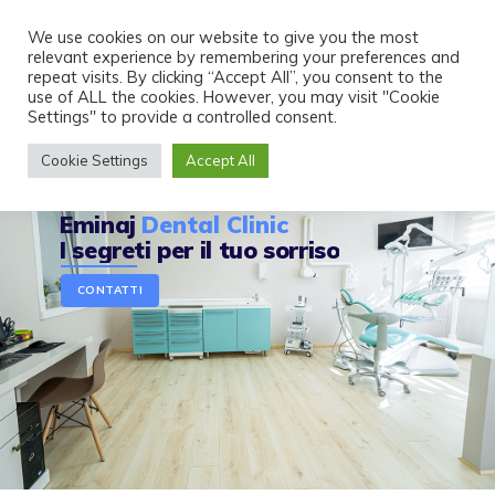
Skip
We use cookies on our website to give you the most
to
relevant experience by remembering your preferences and
content
repeat visits. By clicking “Accept All”, you consent to the
use of ALL the cookies. However, you may visit "Cookie
Settings" to provide a controlled consent.
Cookie Settings
Accept All
Eminaj
Dental Clinic
I segreti per il tuo sorriso
CONTATTI