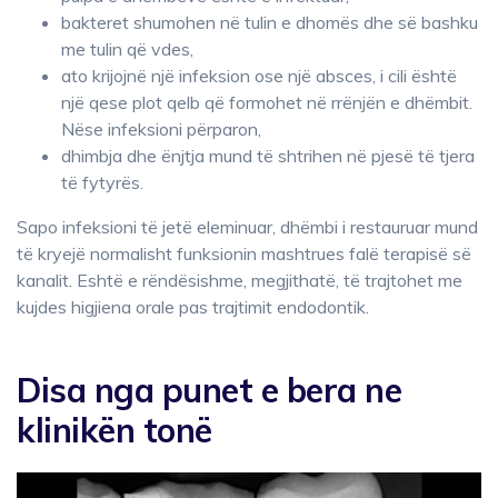
bakteret shumohen në tulin e dhomës dhe së bashku
me tulin që vdes,
ato krijojnë një infeksion ose një absces, i cili është
një qese plot qelb që formohet në rrënjën e dhëmbit.
Nëse infeksioni përparon,
dhimbja dhe ënjtja mund të shtrihen në pjesë të tjera
të fytyrës.
Sapo infeksioni të jetë eleminuar, dhëmbi i restauruar mund
të kryejë normalisht funksionin mashtrues falë terapisë së
kanalit. Eshtë e rëndësishme, megjithatë, të trajtohet me
kujdes higjiena orale pas trajtimit endodontik.
Disa nga punet e bera ne
klinikën tonë