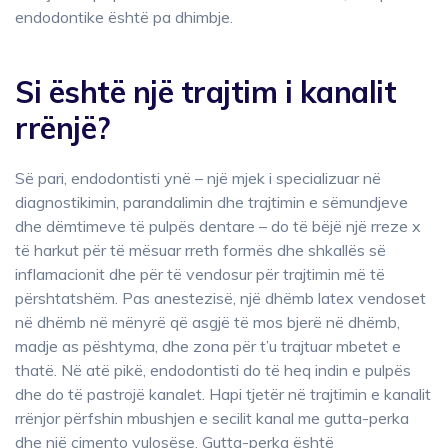
endodontike është pa dhimbje.
Si është një trajtim i kanalit
rrënjë?
Së pari, endodontisti ynë – një mjek i specializuar në
diagnostikimin, parandalimin dhe trajtimin e sëmundjeve
dhe dëmtimeve të pulpës dentare – do të bëjë një rreze x
të harkut për të mësuar rreth formës dhe shkallës së
inflamacionit dhe për të vendosur për trajtimin më të
përshtatshëm. Pas anestezisë, një dhëmb latex vendoset
në dhëmb në mënyrë që asgjë të mos bjerë në dhëmb,
madje as pështyma, dhe zona për t’u trajtuar mbetet e
thatë. Në atë pikë, endodontisti do të heq indin e pulpës
dhe do të pastrojë kanalet. Hapi tjetër në trajtimin e kanalit
rrënjor përfshin mbushjen e secilit kanal me gutta-perka
dhe një çimento vulosëse. Gutta-perka është