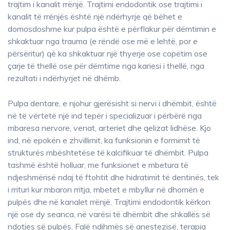
trajtim i kanalit rrënjë. Trajtimi endodontik ose trajtimi i
kanalit të rrënjës është një ndërhyrje që bëhet e
domosdoshme kur pulpa është e përflakur për dëmtimin e
shkaktuar nga trauma (e rëndë ose më e lehtë, por e
përsëritur) që ka shkaktuar një thyerje ose copëtim ose
çarje të thellë ose për dëmtime nga kariesi i thellë, nga
rezultati i ndërhyrjet në dhëmb.
Pulpa dentare, e njohur gjerësisht si nervi i dhëmbit, është
në të vërtetë një ind tepër i specializuar i përbërë nga
mbaresa nervore, venat, arteriet dhe qelizat lidhëse. Kjo
ind, në epokën e zhvillimit, ka funksionin e formimit të
strukturës mbështetëse të kalcifikuar të dhëmbit. Pulpa
tashmë është holluar, me funksionet e mbetura të
ndjeshmërisë ndaj të ftohtit dhe hidratimit të dentinës, tek
i rrituri kur mbaron rritja, mbetet e mbyllur në dhomën e
pulpës dhe në kanalet rrënjë. Trajtimi endodontik kërkon
një ose dy seanca, në varësi të dhëmbit dhe shkallës së
ndotjes së pulpës. Falë ndihmës së anestezisë, terapia