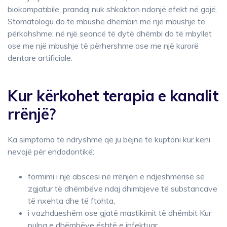
biokompatibile, prandaj nuk shkakton ndonjë efekt në gojë.
Stomatologu do të mbushë dhëmbin me një mbushje të
përkohshme: në një seancë të dytë dhëmbi do të mbyllet
ose me një mbushje të përhershme ose me një kurorë
dentare artificiale.
Kur kërkohet terapia e kanalit
rrënjë?
Ka simptoma të ndryshme që ju bëjnë të kuptoni kur keni
nevojë për endodontikë:
formimi i një abscesi në rrënjën e ndjeshmërisë së
zgjatur të dhëmbëve ndaj dhimbjeve të substancave
të nxehta dhe të ftohta,
i vazhdueshëm ose gjatë mastikimit të dhëmbit Kur
pulpa e dhëmbëve është e infektuar,